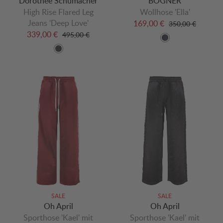
Dorothee Schumacher
BOGNER
High Rise Flared Leg
Wollhose 'Ella'
Jeans 'Deep Love'
169,00 €
350,00 €
339,00 €
495,00 €
SALE
SALE
Oh April
Oh April
Sporthose 'Kael' mit
Sporthose 'Kael' mit