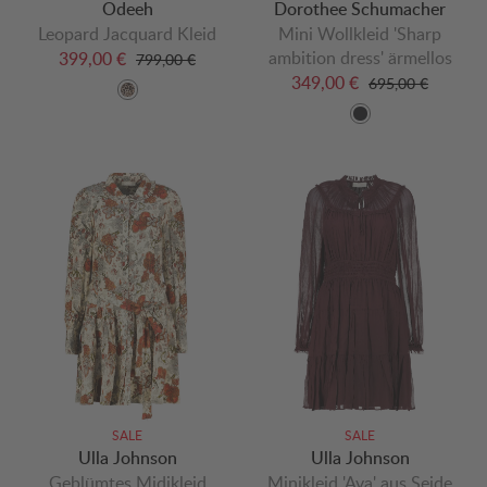
Odeeh
Dorothee Schumacher
Leopard Jacquard Kleid
Mini Wollkleid 'Sharp
ambition dress' ärmellos
399,00 €
799,00 €
349,00 €
695,00 €
SALE
SALE
Ulla Johnson
Ulla Johnson
Geblümtes Midikleid
Minikleid 'Ava' aus Seide