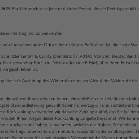
 BGB. Ein Verbraucher ist jede natürliche Person, die ein Rechtsgeschäf
.
diesen Vertrag
hier
zu widerrufen.
n von Ihnen benannter Dritter, der nicht der Beförderer ist, die letzte 
 Schnitzler GmbH & Co.KG, Domplatz 37, 48143 Münster, Deutschland, w
er Post versandter Brief, ein Telefax oder eine E-Mail) über Ihren Entschlu
 vorgeschrieben ist.
lung über die Ausübung des Widerrufsrechts vor Ablauf der Widerrufsfrist
n, die wir von Ihnen erhalten haben, einschließlich der Lieferkosten (mit
stigste Standardlieferung gewählt haben), unverzüglich und spätestens b
iese Rückzahlung verwenden wir dasselbe Zahlungsmittel, das Sie bei der 
ll werden Ihnen wegen dieser Rückzahlung Entgelte berechnet. Wir könne
en zurückgesandt haben, je nachdem, welches der frühere Zeitpunkt ist. 
ses Vertrags unterrichten, an uns zurückzusenden oder zu übergeben. Die
aren. Sie müssen für einen etwaigen Wertverlust der Waren nur aufkomm