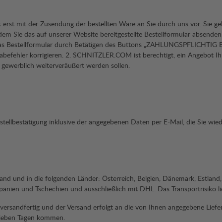
erst mit der Zusendung der bestellten Ware an Sie durch uns vor. Sie g
n dem Sie das auf unserer Website bereitgestellte Bestellformular absend
 das Bestellformular durch Betätigen des Buttons „ZAHLUNGSPFLICHTIG B
ngabefehler korrigieren. 2. SCHNITZLER.COM ist berechtigt, ein Angebot 
gewerblich weiterveräußert werden sollen.
Bestellbestätigung inklusive der angegebenen Daten per E-Mail, die Sie 
d in die folgenden Länder: Österreich, Belgien, Dänemark, Estland, Finnl
panien und Tschechien und ausschließlich mit DHL. Das Transportrisiko 
 versandfertig und der Versand erfolgt an die von Ihnen angegebene Liefe
 sieben Tagen kommen.