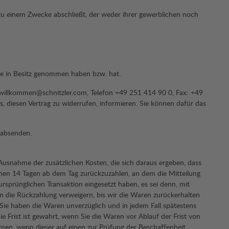
t zu einem Zwecke abschließt, der weder ihrer gewerblichen noch
Ware in Besitz genommen haben bzw. hat.
illkommen@schnitzler.com, Telefon +49 251 414 90 0, Fax: +49
ss, diesen Vertrag zu widerrufen, informieren. Sie können dafür das
 absenden.
 Ausnahme der zusätzlichen Kosten, die sich daraus ergeben, dass
innen 14 Tagen ab dem Tag zurückzuzahlen, an dem die Mitteilung
ursprünglichen Transaktion eingesetzt haben, es sei denn, mit
n die Rückzahlung verweigern, bis wir die Waren zurückerhalten
Sie haben die Waren unverzüglich und in jedem Fall spätestens
 Frist ist gewahrt, wenn Sie die Waren vor Ablauf der Frist von
en, wenn dieser auf einen zur Prüfung der Beschaffenheit,