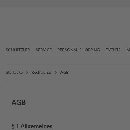
springen
Zur Hauptnavigation springen
SCHNITZLER
SERVICE
PERSONAL SHOPPING
EVENTS
M
Startseite
Rechtliches
AGB
AGB
§ 1 Allgemeines