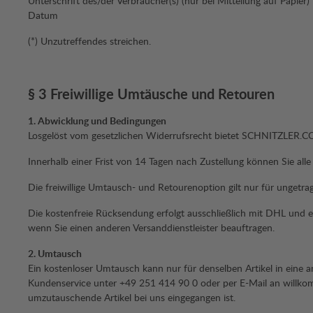
Unterschrift des/der Verbraucher(s) (nur bei Mitteilung auf Papier)
Datum
(*) Unzutreffendes streichen.
§ 3 Freiwillige Umtäusche und Retouren
1. Abwicklung und Bedingungen
Losgelöst vom gesetzlichen Widerrufsrecht bietet SCHNITZLER.CO
Innerhalb einer Frist von 14 Tagen nach Zustellung können Sie a
Die freiwillige Umtausch- und Retourenoption gilt nur für ungetr
Die kostenfreie Rücksendung erfolgt ausschließlich mit DHL un
wenn Sie einen anderen Versanddienstleister beauftragen.
2. Umtausch
Ein kostenloser Umtausch kann nur für denselben Artikel in eine a
Kundenservice unter +49 251 414 90 0 oder per E-Mail an willkomm
umzutauschende Artikel bei uns eingegangen ist.