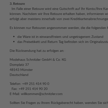
3. Retoure
Im Falle einer Retoure wird eine Gutschrift auf Ihr Konto/Ihre Ka
können. Nachdem wir Ihre Retoure erhalten haben, informieren wir 
erfolgt aber meistens innerhalb von zwei Kreditkartenabrechnu
Es können nur Retouren angenommen werden, die die folgenden Kri
die Ware ist in einwandfreiem und ungetragenem Zustand
das Preisetikett und Return Tag befinden sich im Originalzu
Die Rücksendung hat zu erfolgen an:
Modehaus Schnitzler GmbH & Co. KG
Domplatz 37
48143 Münster
Deutschland
Telefon: +49 251 414 90 0
Fax: +49 251 414 90 20
E-Mail: willkommen@schnitzler.com
Sollten Sie Fragen zu Ihrem Rückgaberecht haben, wenden Sie sic