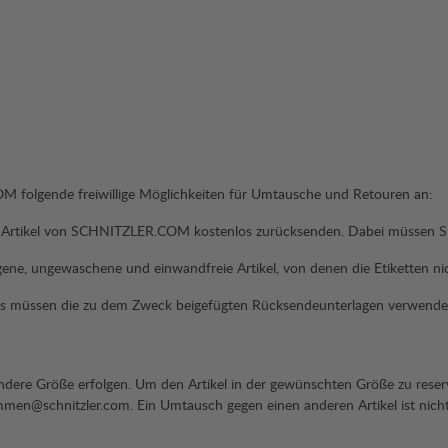
M folgende freiwillige Möglichkeiten für Umtausche und Retouren an:
lle Artikel von SCHNITZLER.COM kostenlos zurücksenden. Dabei müssen S
agene, ungewaschene und einwandfreie Artikel, von denen die Etiketten ni
d es müssen die zu dem Zweck beigefügten Rücksendeunterlagen verwend
ndere Größe erfolgen. Um den Artikel in der gewünschten Größe zu reserv
en@schnitzler.com. Ein Umtausch gegen einen anderen Artikel ist nicht m