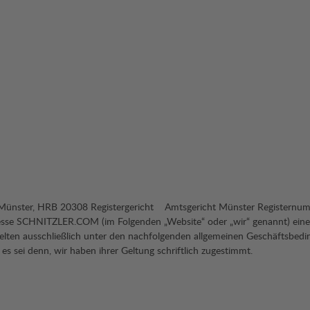
 AG Münster, HRB 20308 Registergericht Amtsgericht Münster Register
se SCHNITZLER.COM (im Folgenden „Website“ oder „wir“ genannt) einen 
gelten ausschließlich unter den nachfolgenden allgemeinen Geschäftsbedin
s sei denn, wir haben ihrer Geltung schriftlich zugestimmt.