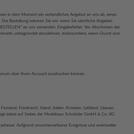
eben in dem Moment ein verbindliches Angebot an uns ab, einen
en. Die Bestellung nehmen Sie vor, wenn Sie sämtliche Angaben
ESTELLEN“ an uns versenden. Eingabefehler: Vor Abschicken der
Ihrerseits unbegründet abzulehnen, insbesondere, wenn Grund zum
wiederum über Ihren Account ausdrucken können.
and, Frankreich, Irland, Italien, Kroatien, Lettland, Litauen,
liegt dabei auf Seiten der Modehaus Schnitzler GmbH & Co. KG.
radresse. Aufgrund unvorhersehbarer Ereignisse und eventueller