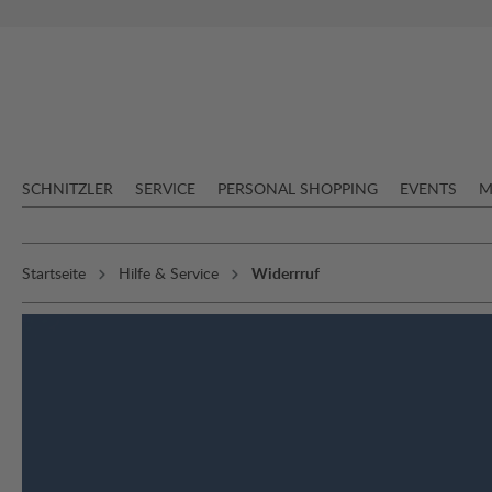
springen
Zur Hauptnavigation springen
SCHNITZLER
SERVICE
PERSONAL SHOPPING
EVENTS
M
Startseite
Hilfe & Service
Widerrruf