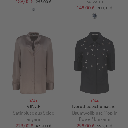
kurzarm
139,00 €
295,00 €
149,00 €
300,00 €
SALE
SALE
VINCE
Dorothee Schumacher
Satinbluse aus Seide
Baumwollbluse 'Poplin
langarm
Power' kurzarm
229,00 €
299,00 €
475,00 €
595,00 €