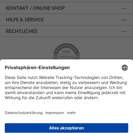
KONTAKT / ONLINE SHOP
HILFE & SERVICE
RECHTLICHES
ÜBER 125 JAHRE AM PRINZIPALMARKT
PERSÖNLICHE BERATUNG
KOSTENLOSER RÜCKVERSAND
SSL - SICHERE BESTELLUNG