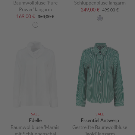
Baumwollbluse 'Pure
Schluppenbluse langarm
Power' langarm
249,00 €
495,00 €
169,00 €
350,00 €
SALE
SALE
Edelle
Essentiel Antwerp
Baumwollbluse 'Marais'
Gestreifte Baumwollbluse
mit Schluppenschal
'Igold' langarm