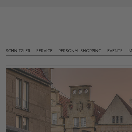
springen
Zur Hauptnavigation springen
SCHNITZLER
SERVICE
PERSONAL SHOPPING
EVENTS
M