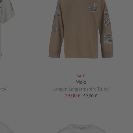
SALE
Molo
ney'
Jungen Langarmshirt 'Rube'
29,00 €
59,90 €