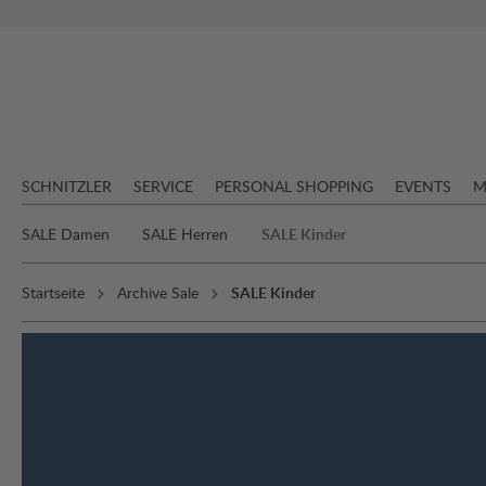
springen
Zur Hauptnavigation springen
SCHNITZLER
SERVICE
PERSONAL SHOPPING
EVENTS
M
SALE Damen
SALE Herren
SALE Kinder
Startseite
Archive Sale
SALE Kinder