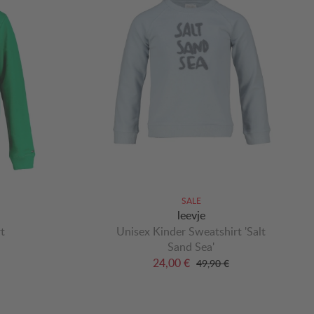
SALE
leevje
t
Unisex Kinder Sweatshirt 'Salt
Sand Sea'
24,00 €
49,90 €