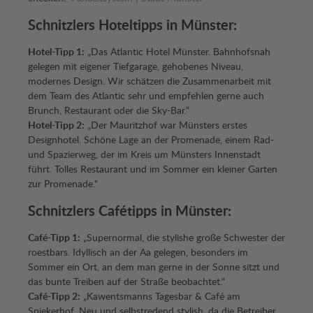
Schnitzlers Hoteltipps in Münster:
Hotel-Tipp 1:
„Das Atlantic Hotel Münster. Bahnhofsnah
gelegen mit eigener Tiefgarage, gehobenes Niveau,
modernes Design. Wir schätzen die Zusammenarbeit mit
dem Team des Atlantic sehr und empfehlen gerne auch
Brunch, Restaurant oder die Sky-Bar.“
Hotel-Tipp 2:
„Der Mauritzhof war Münsters erstes
Designhotel. Schöne Lage an der Promenade, einem Rad-
und Spazierweg, der im Kreis um Münsters Innenstadt
führt. Tolles Restaurant und im Sommer ein kleiner Garten
zur Promenade.“
Schnitzlers Cafétipps in Münster:
Café-Tipp 1:
„Supernormal, die stylishe große Schwester der
roestbars. Idyllisch an der Aa gelegen, besonders im
Sommer ein Ort, an dem man gerne in der Sonne sitzt und
das bunte Treiben auf der Straße beobachtet.“
Café-Tipp 2:
„Kawentsmanns Tagesbar & Café am
Spiekerhof. Neu und selbstredend stylish, da die Betreiber