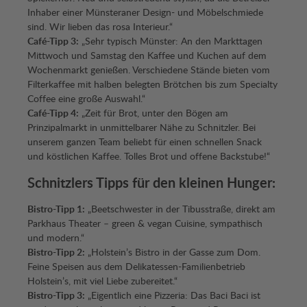
Inhaber einer Münsteraner Design- und Möbelschmiede
sind. Wir lieben das rosa Interieur.“
Café-Tipp 3:
„Sehr typisch Münster: An den Markttagen
Mittwoch und Samstag den Kaffee und Kuchen auf dem
Wochenmarkt genießen. Verschiedene Stände bieten vom
Filterkaffee mit halben belegten Brötchen bis zum Specialty
Coffee eine große Auswahl.“
Café-Tipp 4:
„Zeit für Brot, unter den Bögen am
Prinzipalmarkt in unmittelbarer Nähe zu Schnitzler. Bei
unserem ganzen Team beliebt für einen schnellen Snack
und köstlichen Kaffee. Tolles Brot und offene Backstube!“
Schnitzlers Tipps für den kleinen Hunger:
Bistro-Tipp 1:
„Beetschwester in der Tibusstraße, direkt am
Parkhaus Theater – green & vegan Cuisine, sympathisch
und modern.“
Bistro-Tipp 2:
„Holstein’s Bistro in der Gasse zum Dom.
Feine Speisen aus dem Delikatessen-Familienbetrieb
Holstein’s, mit viel Liebe zubereitet.“
Bistro-Tipp 3:
„Eigentlich eine Pizzeria: Das Baci Baci ist