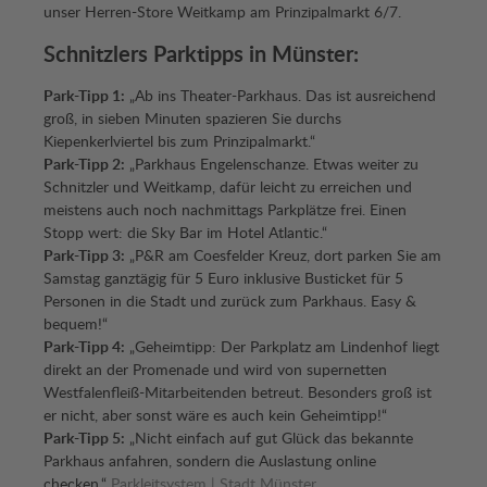
unser Herren-Store Weitkamp am Prinzipalmarkt 6/7.
Schnitzlers Parktipps in Münster:
Park-Tipp 1:
„Ab ins Theater-Parkhaus. Das ist ausreichend
groß, in sieben Minuten spazieren Sie durchs
Kiepenkerlviertel bis zum Prinzipalmarkt.“
Park-Tipp 2:
„Parkhaus Engelenschanze. Etwas weiter zu
Schnitzler und Weitkamp, dafür leicht zu erreichen und
meistens auch noch nachmittags Parkplätze frei. Einen
Stopp wert: die Sky Bar im Hotel Atlantic.“
Park-Tipp 3:
„P&R am Coesfelder Kreuz, dort parken Sie am
Samstag ganztägig für 5 Euro inklusive Busticket für 5
Personen in die Stadt und zurück zum Parkhaus. Easy &
bequem!“
Park-Tipp 4:
„Geheimtipp: Der Parkplatz am Lindenhof liegt
direkt an der Promenade und wird von supernetten
Westfalenfleiß-Mitarbeitenden betreut. Besonders groß ist
er nicht, aber sonst wäre es auch kein Geheimtipp!“
Park-Tipp 5:
„Nicht einfach auf gut Glück das bekannte
Parkhaus anfahren, sondern die Auslastung online
checken.“
Parkleitsystem | Stadt Münster