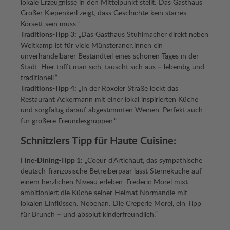
lokale Erzeugnisse in den Mittelpunkt stellt: Das Gasthaus
Großer Kiepenkerl zeigt, dass Geschichte kein starres
Korsett sein muss.“
Traditions-Tipp 3:
„Das Gasthaus Stuhlmacher direkt neben
Weitkamp ist für viele Münsteraner:innen ein
unverhandelbarer Bestandteil eines schönen Tages in der
Stadt. Hier trifft man sich, tauscht sich aus – lebendig und
traditionell.“
Traditions-Tipp 4:
„In der Roxeler Straße lockt das
Restaurant Ackermann mit einer lokal inspirierten Küche
und sorgfältig darauf abgestimmten Weinen. Perfekt auch
für größere Freundesgruppen.“
Schnitzlers Tipp für Haute Cuisine:
Fine-Dining-Tipp 1:
„Coeur d’Artichaut, das sympathische
deutsch-französische Betreiberpaar lässt Sterneküche auf
einem herzlichen Niveau erleben. Frederic Morel mixt
ambitioniert die Küche seiner Heimat Normandie mit
lokalen Einflüssen. Nebenan: Die Creperie Morel, ein Tipp
für Brunch – und absolut kinderfreundlich.“