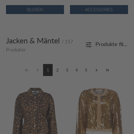
Bildergalerie überspringen
Jacken & Mäntel
/ 117
Produkte filtern
Produkte
1
2
3
4
5