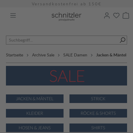
Versandkostenfrei ab 150€
alt springen
Startseite
Archive Sale
SALE Damen
Jacken & Mäntel