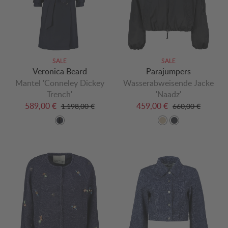
SALE
SALE
Veronica Beard
Parajumpers
Mantel 'Conneley Dickey
Wasserabweisende Jacke
Trench'
'Naadz'
589,00 €
459,00 €
1.198,00 €
660,00 €