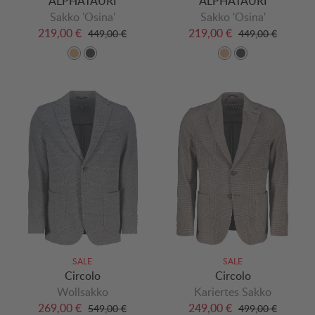
ALPHATAURI
ALPHATAURI
Sakko 'Osina'
Sakko 'Osina'
219,00 €
219,00 €
449,00 €
449,00 €
SALE
SALE
Circolo
Circolo
Wollsakko
Kariertes Sakko
269,00 €
249,00 €
549,00 €
499,00 €