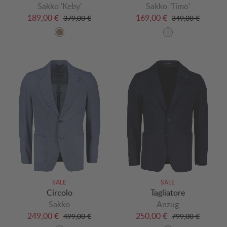
Sakko 'Keby'
Sakko 'Timo'
189,00 €
169,00 €
379,00 €
349,00 €
SALE
SALE
Circolo
Tagliatore
Sakko
Anzug
249,00 €
250,00 €
499,00 €
799,00 €