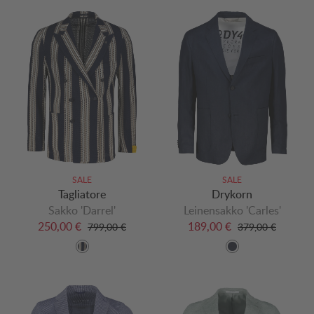
SALE
SALE
Tagliatore
Drykorn
Sakko 'Darrel'
Leinensakko 'Carles'
250,00 €
189,00 €
799,00 €
379,00 €