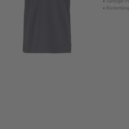
• Samtiger P
• Rückenläng