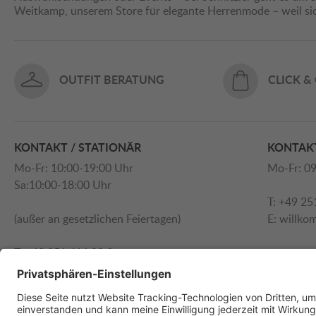
Weitkamp, unserem Store für elegante Herrenmode – weil s
OUTFIT BERATUNG
CLICK &
KONTAKT / STATIONÄR
KONTAKT
Mo-Fr: 10:00-19:00 Uhr
Mo-Fr: 09
Sa:10:00-18:00 Uhr
T: +49 25
(außer an gesetzlichen Feiertagen)
E:
willko
T: +49 251 414 90 0
E:
willkommen@schnitzler.com