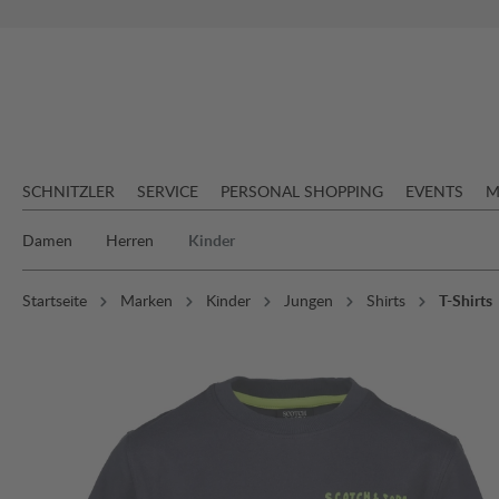
springen
Zur Hauptnavigation springen
SCHNITZLER
SERVICE
PERSONAL SHOPPING
EVENTS
M
Damen
Herren
Kinder
Startseite
Marken
Kinder
Jungen
Shirts
T-Shirts