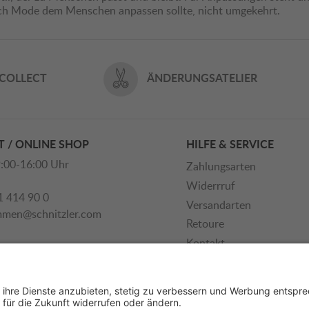
ich Mode dem Menschen anpassen sollte, nicht umgekehrt.
 COLLECT
ÄNDERUNGSATELIER
 / ONLINE SHOP
HILFE & SERVICE
:00-16:00 Uhr
Zahlungsarten
Widerrruf
1 414 90 0
Versandarten
mmen@schnitzler.com
Retoure
Kontakt
Newsletter