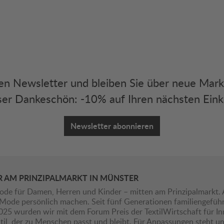
eren Newsletter und bleiben Sie über neue Mar
er Dankeschön: -10% auf Ihren nächsten Eink
Newsletter abonnieren
R AM PRINZIPALMARKT IN MÜNSTER
ode für Damen, Herren und Kinder – mitten am Prinzipalmarkt. 
ie Mode persönlich machen. Seit fünf Generationen familiengefü
2025 wurden wir mit dem Forum Preis der TextilWirtschaft für I
il, der zu Menschen passt und bleibt. Für Anpassungen steht uns