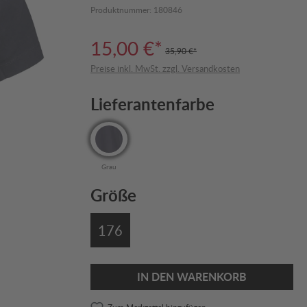
Produktnummer:
180846
15,00 €*
35,90 €*
Preise inkl. MwSt. zzgl. Versandkosten
Lieferantenfarbe
Grau
Größe
176
IN DEN WARENKORB
Zum Merkzettel hinzufügen