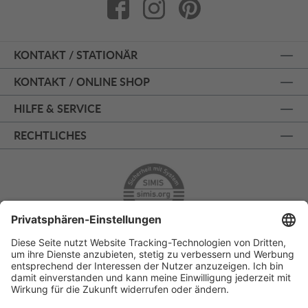
KONTAKT / STATIONÄR
KONTAKT / ONLINE SHOP
HILFE & SERVICE
RECHTLICHES
ÜBER 125 JAHRE AM PRINZIPALMARKT
PERSÖNLICHE BERATUNG
KOSTENLOSER RÜCKVERSAND