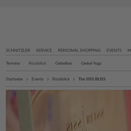
springen
Zur Hauptnavigation springen
SCHNITZLER
SERVICE
PERSONAL SHOPPING
EVENTS
M
Termine
Rückblick
Giebelbar
Giebel Yoga
Startseite
Events
Rückblick
The SISS BLISS