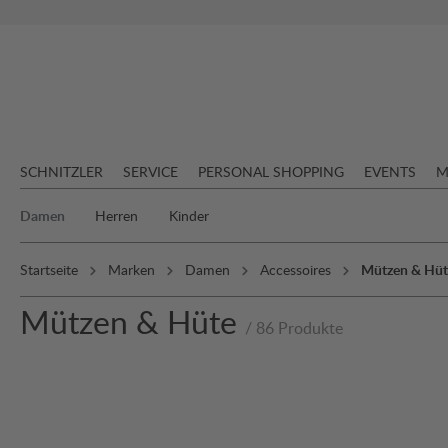
springen
Zur Hauptnavigation springen
SCHNITZLER
SERVICE
PERSONAL SHOPPING
EVENTS
M
Damen
Herren
Kinder
Startseite
Marken
Damen
Accessoires
Mützen & Hüt
Mützen & Hüte
/ 86 Produkte