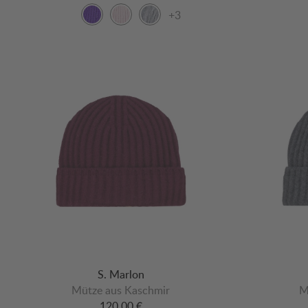
+3
S. Marlon
Mütze aus Kaschmir
M
120,00 €