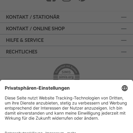
KONTAKT / STATIONÄR
KONTAKT / ONLINE SHOP
HILFE & SERVICE
RECHTLICHES
ÜBER 125 JAHRE AM PRINZIPALMARKT
PERSÖNLICHE BERATUNG
KOSTENLOSER RÜCKVERSAND
SSL - SICHERE BESTELLUNG