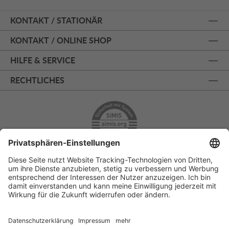
KONTAKT / STATIONÄR
KONTAKT / ONLINE SHOP
HILFE & SERVICE
RECHTLICHES
ÜBER 125 JAHRE AM PRINZIPALMARKT
PERSÖNLICHE BERATUNG
KOSTENLOSER RÜCKVERSAND
SSL - SICHERE BESTELLUNG