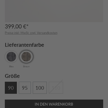
399,00 €*
Preise inkl. MwSt. zzgl. Versandkosten
Lieferantenfarbe
Blau
Braun
Größe
90
95
100
110
IN DEN WARENKORB