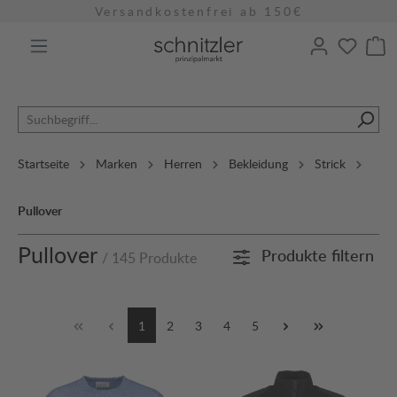
Versandkostenfrei ab 150€
alt springen
Startseite
Marken
Herren
Bekleidung
Strick
Pullover
Pullover
Produkte filtern
/ 145 Produkte
1
2
3
4
5