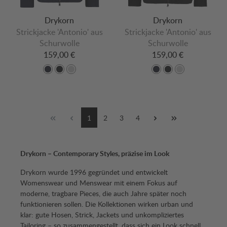
Drykorn
Drykorn
Strickjacke 'Antonio' aus
Strickjacke 'Antonio' aus
Schurwolle
Schurwolle
159,00 €
159,00 €
1
2
3
4
Drykorn – Contemporary Styles, präzise im Look
Drykorn wurde 1996 gegründet und entwickelt
Womenswear und Menswear mit einem Fokus auf
moderne, tragbare Pieces, die auch Jahre später noch
funktionieren sollen. Die Kollektionen wirken urban und
klar: gute Hosen, Strick, Jackets und unkompliziertes
Tailoring – so zusammengestellt, dass sich ein Look schnell