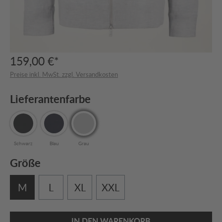
159,00 €*
Preise inkl. MwSt. zzgl. Versandkosten
Lieferantenfarbe
Schwarz
Blau
Grau
Größe
M
L
XL
XXL
IN DEN WARENKORB