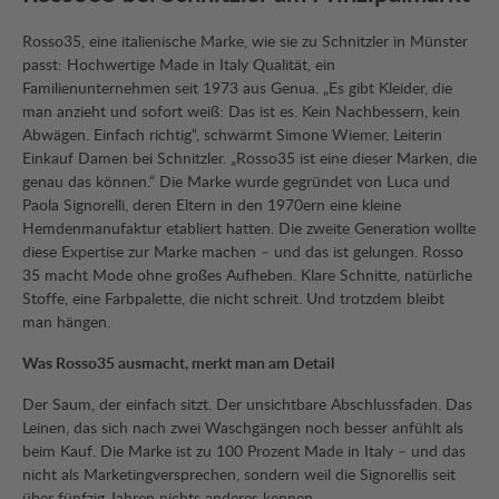
Rosso35, eine italienische Marke, wie sie zu Schnitzler in Münster
passt: Hochwertige Made in Italy Qualität, ein
Familienunternehmen seit 1973 aus Genua. „Es gibt Kleider, die
man anzieht und sofort weiß: Das ist es. Kein Nachbessern, kein
Abwägen. Einfach richtig“, schwärmt Simone Wiemer, Leiterin
Einkauf Damen bei Schnitzler. „Rosso35 ist eine dieser Marken, die
genau das können.“ Die Marke wurde gegründet von Luca und
Paola Signorelli, deren Eltern in den 1970ern eine kleine
Hemdenmanufaktur etabliert hatten. Die zweite Generation wollte
diese Expertise zur Marke machen – und das ist gelungen. Rosso
35 macht Mode ohne großes Aufheben. Klare Schnitte, natürliche
Stoffe, eine Farbpalette, die nicht schreit. Und trotzdem bleibt
man hängen.
Was Rosso35 ausmacht, merkt man am Detail
Der Saum, der einfach sitzt. Der unsichtbare Abschlussfaden. Das
Leinen, das sich nach zwei Waschgängen noch besser anfühlt als
beim Kauf. Die Marke ist zu 100 Prozent Made in Italy – und das
nicht als Marketingversprechen, sondern weil die Signorellis seit
über fünfzig Jahren nichts anderes kennen.