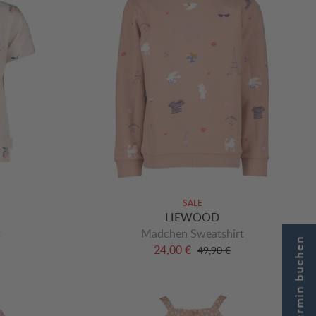
SALE
LIEWOOD
t
Mädchen Sweatshirt
Jetzt Termin buchen
24,00 €
49,90 €