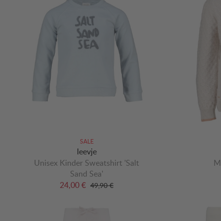
SALE
leevje
Unisex Kinder Sweatshirt 'Salt
M
Sand Sea'
24,00 €
49,90 €