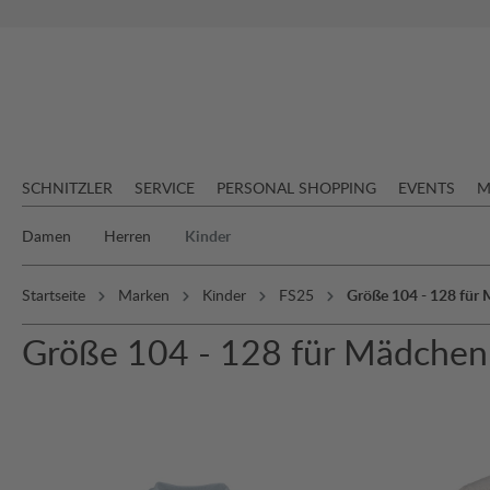
springen
Zur Hauptnavigation springen
SCHNITZLER
SERVICE
PERSONAL SHOPPING
EVENTS
M
Damen
Herren
Kinder
Startseite
Marken
Kinder
FS25
Größe 104 - 128 für
Größe 104 - 128 für Mädche