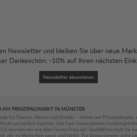
eren Newsletter und bleiben Sie über neue Mar
er Dankeschön: -10% auf Ihren nächsten Eink
Newsletter abonnieren
R AM PRINZIPALMARKT IN MÜNSTER
ode für Damen, Herren und Kinder – mitten am Prinzipalmarkt. 
ie Mode persönlich machen. Seit fünf Generationen familiengefü
2025 wurden wir mit dem Forum Preis der TextilWirtschaft für I
il, der zu Menschen passt und bleibt. Für Anpassungen steht uns