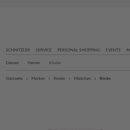
springen
Zur Hauptnavigation springen
SCHNITZLER
SERVICE
PERSONAL SHOPPING
EVENTS
M
Damen
Herren
Kinder
Startseite
Marken
Kinder
Mädchen
Röcke