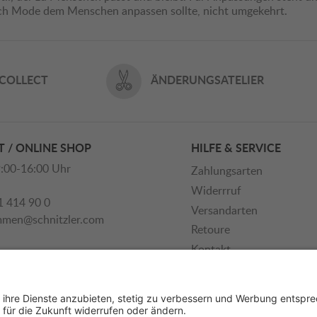
ich Mode dem Menschen anpassen sollte, nicht umgekehrt.
 COLLECT
ÄNDERUNGSATELIER
 / ONLINE SHOP
HILFE & SERVICE
:00-16:00 Uhr
Zahlungsarten
Widerrruf
1 414 90 0
Versandarten
mmen@schnitzler.com
Retoure
Kontakt
Newsletter