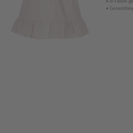
• in Falten g
• Gesamtläng