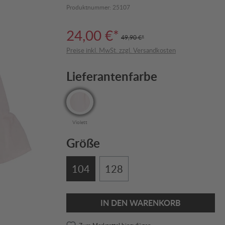
Produktnummer:
25107
24,00 €*
49,90 €*
Preise inkl. MwSt. zzgl. Versandkosten
Lieferantenfarbe
Violett
Größe
104
128
IN DEN WARENKORB
Zum Merkzettel hinzufügen