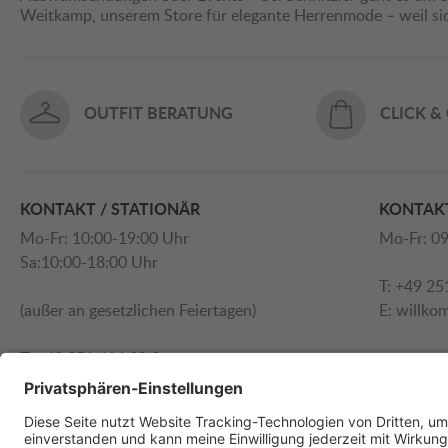
Weitkamp, unserem Store für elegante Herrenmode – weil s
OUTFIT BERATUNG
CLICK &
KONTAKT / STATIONÄR
KONTAKT
Mo-Fr: 10:00-19:00 Uhr
Mo-Fr: 09
Sa:10:00-18:00 Uhr
T: +49 25
(außer an gesetzlichen Feiertagen)
E:
willko
T: +49 251 414 90 0
E:
willkommen@schnitzler.com