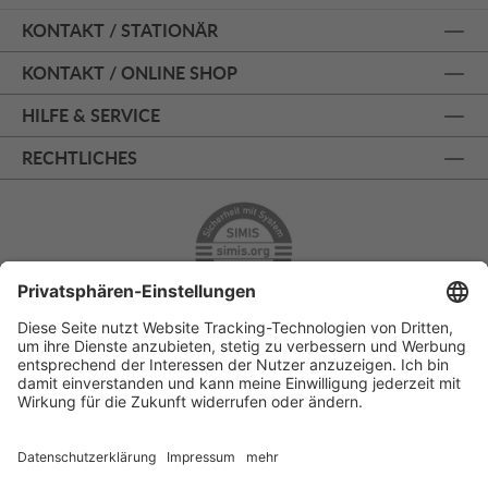
KONTAKT / STATIONÄR
KONTAKT / ONLINE SHOP
HILFE & SERVICE
RECHTLICHES
ÜBER 125 JAHRE AM PRINZIPALMARKT
PERSÖNLICHE BERATUNG
KOSTENLOSER RÜCKVERSAND
SSL - SICHERE BESTELLUNG