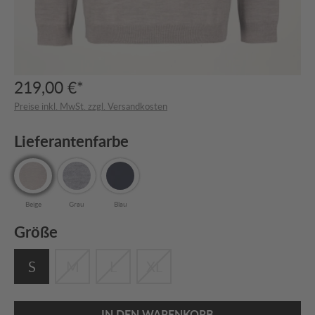
219,00 €*
Preise inkl. MwSt. zzgl. Versandkosten
Lieferantenfarbe
Beige
Grau
Blau
Größe
S
M
L
XL
IN DEN WARENKORB