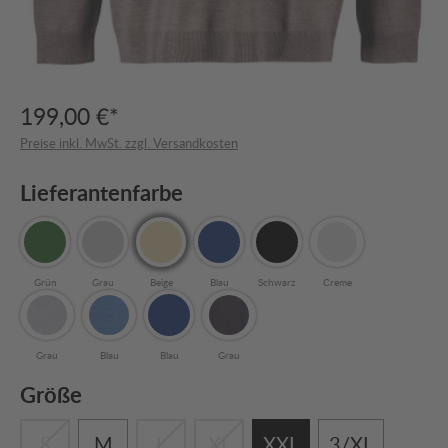
199,00 €*
Preise inkl. MwSt. zzgl. Versandkosten
Lieferantenfarbe
Grün
Grau
Beige
Blau
Schwarz
Creme
Grau
Blau
Blau
Grau
Größe
S
M
L
XL
XXL
3/XL