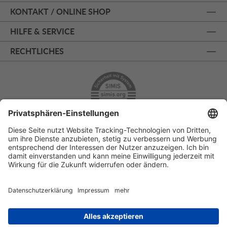
KONTAKT / ONLINE SHOP
HILFE & SERVICE
RECHTLICHES
ÜBER 125 JAHRE AM PRINZIPALMARKT
PERSÖNLICHE BERATUNG
KOSTENLOSER RÜCKVERSAND
SSL - SICHERE BESTELLUNG