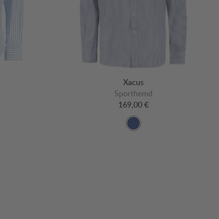
Xacus
Sporthemd
169,00 €