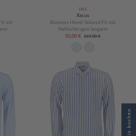
SALE
Xacus
it mit
Business Hemd Tailored Fit mit
garm
Haifischkragen langarm
50,00 €
169,00 €