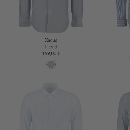
Xacus
Hemd
159,00 €