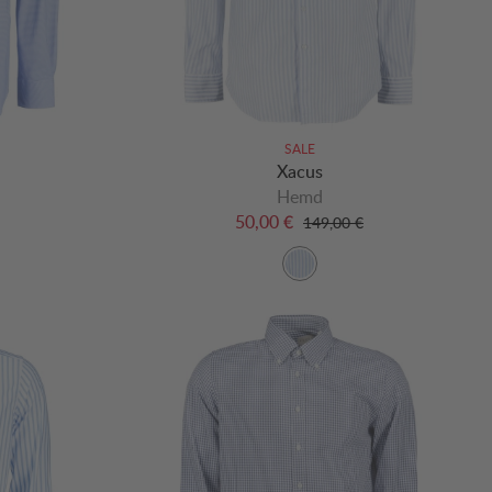
SALE
Xacus
Hemd
50,00 €
149,00 €