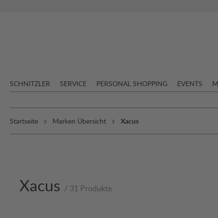
springen
Zur Hauptnavigation springen
SCHNITZLER
SERVICE
PERSONAL SHOPPING
EVENTS
M
Startseite
Marken Übersicht
Xacus
Xacus
/ 31 Produkte