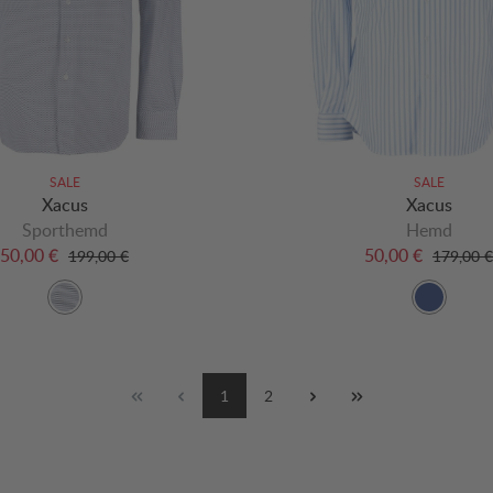
SALE
SALE
Xacus
Xacus
Sporthemd
Hemd
50,00 €
50,00 €
199,00 €
179,00 €
1
2