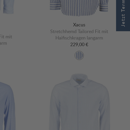
Jetzt Termin buchen
Xacus
Stretchhemd Tailored Fit mit
it mit
Haifischkragen langarm
garm
229,00 €