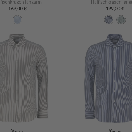
fischkragen langarm
Haifischkragen lan
169,00 €
199,00 €
Xacus
Xacus