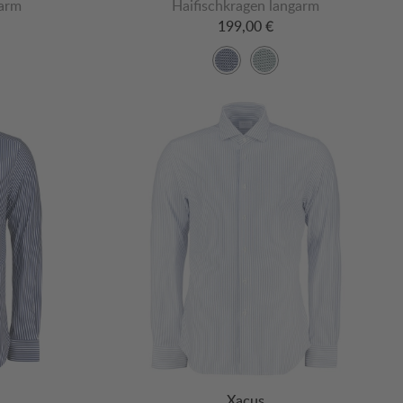
garm
Haifischkragen langarm
199,00 €
Xacus