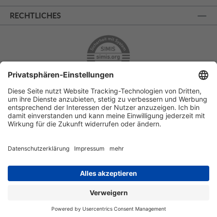
RECHTLICHES
ÜBER 125 JAHRE AM PRINZIPALMARKT
PERSÖNLICHE BERATUNG
KOSTENLOSER RÜCKVERSAND
SSL - SICHERE BESTELLUNG
© 2025 Modehaus Schnitzler GmbH & Co. KG
Jetzt Termin buchen