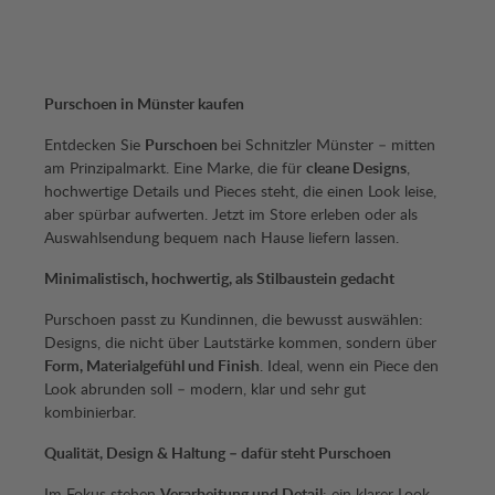
Purschoen in Münster kaufen
Entdecken Sie
Purschoen
bei Schnitzler Münster – mitten
am Prinzipalmarkt. Eine Marke, die für
cleane Designs
,
hochwertige Details und Pieces steht, die einen Look leise,
aber spürbar aufwerten. Jetzt im Store erleben oder als
Auswahlsendung bequem nach Hause liefern lassen.
Minimalistisch, hochwertig, als Stilbaustein gedacht
Purschoen passt zu Kundinnen, die bewusst auswählen:
Designs, die nicht über Lautstärke kommen, sondern über
Form, Materialgefühl und Finish
. Ideal, wenn ein Piece den
Look abrunden soll – modern, klar und sehr gut
kombinierbar.
Qualität, Design & Haltung – dafür steht Purschoen
Im Fokus stehen
Verarbeitung und Detail
: ein klarer Look,