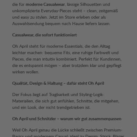
die für
moderne Casualwear
, lässige Silhouetten und
unkomplizierte Everyday-Pieces steht – clean, zeitgemäß
und easy zu stylen. Jetzt im Store erleben oder als
Auswahlsendung bequem nach Hause liefern lassen.
Casualwear, die sofort funktioniert
Oh April steht für moderne Essentials, die den Alltag
leichter machen: bequeme Fits, eine ruhige Farbwelt und
Pieces, die man intuitiv kombiniert. Perfekt für Kundinnen,
die es entspannt mögen – aber trotzdem klar und gepflegt
wirken wollen.
Qualität, Design & Haltung – dafür steht Oh April
Der Fokus liegt auf Tragbarkeit und Styling-Logik:
Materialien, die sich gut anfühlen, Schnitte, die mitgehen,
und ein Look, der nicht trendgetrieben ist.
Oh April und Schnitzler – warum wir gut zusammenpassen
Weil Oh April genau die Lücke schließt zwischen Premium-
Basics und modernem Casual: ideal zu Denim, Strick, Blazer