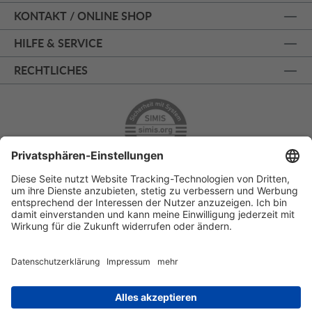
KONTAKT / ONLINE SHOP
HILFE & SERVICE
RECHTLICHES
ÜBER 125 JAHRE AM PRINZIPALMARKT
PERSÖNLICHE BERATUNG
KOSTENLOSER RÜCKVERSAND
SSL - SICHERE BESTELLUNG