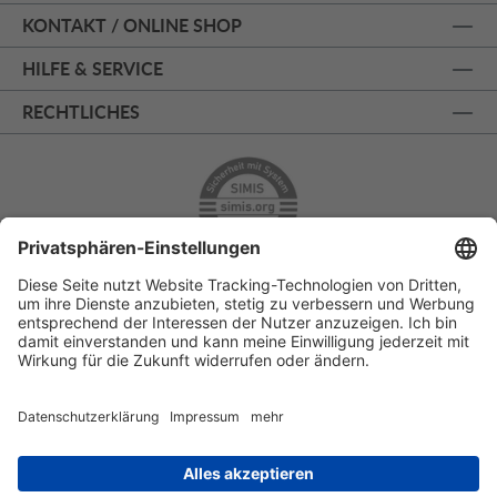
KONTAKT / ONLINE SHOP
HILFE & SERVICE
RECHTLICHES
ÜBER 125 JAHRE AM PRINZIPALMARKT
PERSÖNLICHE BERATUNG
KOSTENLOSER RÜCKVERSAND
SSL - SICHERE BESTELLUNG