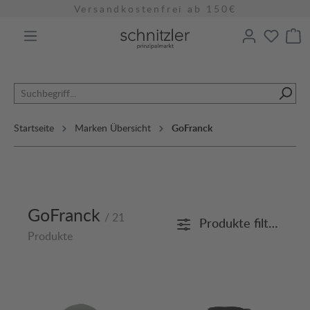
Versandkostenfrei ab 150€
alt springen
Startseite
Marken Übersicht
GoFranck
GoFranck
/ 21
Produkte filtern
Produkte