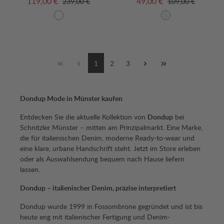
119,00 €
49,00 €
239,00 €
109,00 €
1
2
3
Dondup Mode in Münster kaufen
Entdecken Sie die aktuelle Kollektion von
Dondup
bei
Schnitzler Münster – mitten am Prinzipalmarkt. Eine Marke,
die für italienischen Denim, moderne Ready-to-wear und
eine klare, urbane Handschrift steht. Jetzt im Store erleben
oder als Auswahlsendung bequem nach Hause liefern
lassen.
Dondup – italienischer Denim, präzise interpretiert
Dondup wurde 1999 in Fossombrone gegründet und ist bis
heute eng mit italienischer Fertigung und Denim-