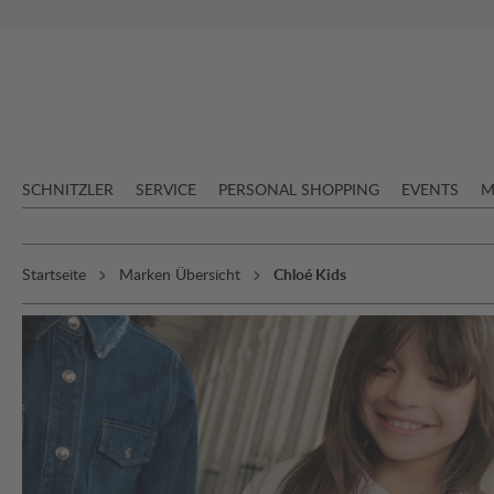
springen
Zur Hauptnavigation springen
SCHNITZLER
SERVICE
PERSONAL SHOPPING
EVENTS
M
Startseite
Marken Übersicht
Chloé Kids