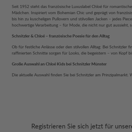
Seit 1952 steht das französische Luxuslabel Chloé für romantische 
Mädchen. Inspiriert vom Bohemian Chic und geprägt von französisch
bis hin zu kuscheligen Pullovern und stilvollen Jacken – jedes Piec
hochwertige Verarbeitung – für Mode, die nicht nur gut aussieht, 
Schnitzler & Chloé – französische Poesie für den Alltag
Ob für festliche Anlässe oder den stilvollen Alltag: Bei Schnitzle
raffinierten Schnitte sorgen für Looks, die begeistern – von Kopf bi
Große Auswahl an Chloé Kids bei Schnitzler Münster
Die aktuelle Auswahl finden Sie bei Schnitzler am Prinzipalmarkt
Registrieren Sie sich jetzt für uns