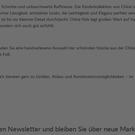
Schnitte und unbeschwerte Raffinesse. Die Kinderkollektion von Chloé über
er Lässigkeit, entstehen Looks, die Leichtigkeit und Eleganz perfekt ver
e ist bis ins kleinste Detail durchdacht. Chloé Kids legt großen Wert auf 
sondern sich auch gut anfühlt.
r finden Sie eine handverlesene Auswahl der schönsten Stücke aus der Chlo
s Fuß.
. Wir beraten gern zu Größen, Anlass und Kombinationsmöglichkeiten – i
eren Newsletter und bleiben Sie über neue Mar