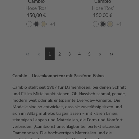
Cambio
Cambio
Hose 'Ros'
Hose 'Ros'
150,00 €
150,00 €
+1
+1
1
2
3
4
5
Cambio – Hosenkompetenz mit Passform-Fokus
Cambio steht seit 1987 für Damenhosen, bei denen Schnitt
und Fit im Mittelpunkt stehen. Ob klassisch schmal, gerade,
modern weit oder als entspannte Everyday-Variante: Die
Modelle sind so entwickelt, dass sie zuverlässig sitzen und
sich im Alltag mühelos tragen lassen – mit klaren Linien,
stimmigen Längen und Materialien, die Form und Komfort
verbinden.
„Cambio ist unschlagbar bei perfekt sitzenden
Damenhosen. Die hochwertigen Materialien und die