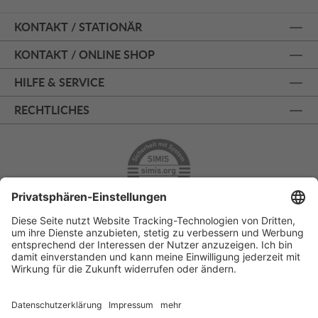
KONTAKT / STATIONÄR
KONTAKT / ONLINE SHOP
HILFE & SERVICE
RECHTLICHES
ÜBER 125 JAHRE AM PRINZIPALMARKT
PERSÖNLICHE BERATUNG
KOSTENLOSER RÜCKVERSAND
SSL - SICHERE BESTELLUNG