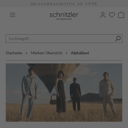
Versandkostenfrei ab 150€
alt springen
Startseite
Marken Übersicht
AlphaTauri