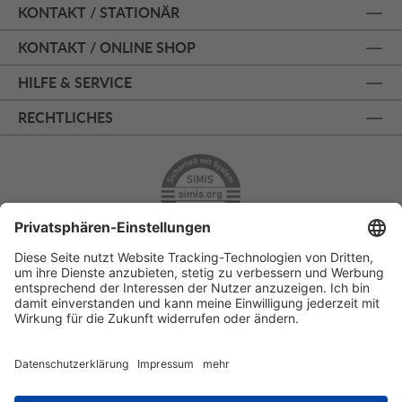
KONTAKT / STATIONÄR
KONTAKT / ONLINE SHOP
HILFE & SERVICE
RECHTLICHES
ÜBER 125 JAHRE AM PRINZIPALMARKT
PERSÖNLICHE BERATUNG
KOSTENLOSER RÜCKVERSAND
SSL - SICHERE BESTELLUNG