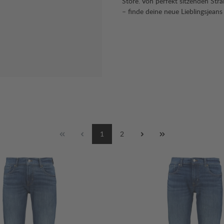
Store. Von perfekt sitzenden Stra
– finde deine neue Lieblingsjean
1
2