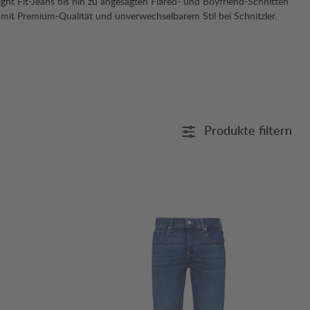
ight Fit-Jeans bis hin zu angesagten Flared- und Boyfriend-Schnitten
s mit Premium-Qualität und unverwechselbarem Stil bei Schnitzler.
Produkte filtern