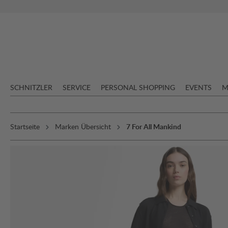
springen
Zur Hauptnavigation springen
SCHNITZLER
SERVICE
PERSONAL SHOPPING
EVENTS
M
Startseite
Marken Übersicht
7 For All Mankind