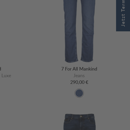
Jetzt Termin buchen
d
7 For All Mankind
d Luxe
Jeans
290,00 €