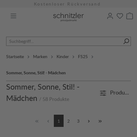
Kostenloser Rückversand
alt springen
Startseite
Marken
Kinder
FS25
Sommer, Sonne, Stil! - Mädchen
Sommer, Sonne, Stil! -
Produkte fi
Mädchen
/ 58 Produkte
1
2
3