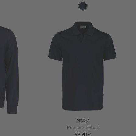
NN07
Poloshirt 'Paul'
99,90 €