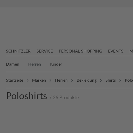
springen
Zur Hauptnavigation springen
SCHNITZLER
SERVICE
PERSONAL SHOPPING
EVENTS
M
Damen
Herren
Kinder
Startseite
Marken
Herren
Bekleidung
Shirts
Polo
Poloshirts
/ 26 Produkte