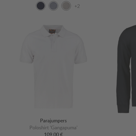
+2
Parajumpers
Poloshirt 'Gangapuma'
109,00 €