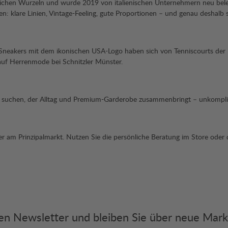
tlichen Wurzeln und wurde 2019 von italienischen Unternehmern neu bele
en: klare Linien, Vintage-Feeling, gute Proportionen – und genau deshalb s
Sneakers mit dem ikonischen USA-Logo haben sich von Tenniscourts der 1
auf Herrenmode bei Schnitzler Münster.
 suchen, der Alltag und Premium-Garderobe zusammenbringt – unkomplizie
ler am Prinzipalmarkt. Nutzen Sie die persönliche Beratung im Store ode
eren Newsletter und bleiben Sie über neue Mar