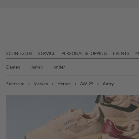
springen
Zur Hauptnavigation springen
SCHNITZLER
SERVICE
PERSONAL SHOPPING
EVENTS
M
Damen
Herren
Kinder
Startseite
Marken
Herren
AW 25
Autry