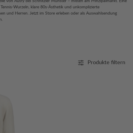
lle von Autry bei Schnitzler Münster – mitten am Prinzipalmarkt. Eine
 Tennis-Wurzeln, klare 80s-Ästhetik und unkomplizierte
men und Herren. Jetzt im Store erleben oder als Auswahlsendung
n.
Produkte filtern