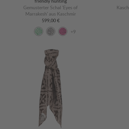
friendly hunting
Gemusterter Schal 'Eyes of
Kasch
Marrakesh' aus Kaschmir
599,00 €
+9