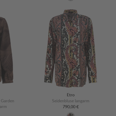
Etro
a Garden
Seidenbluse langarm
garm
790,00 €