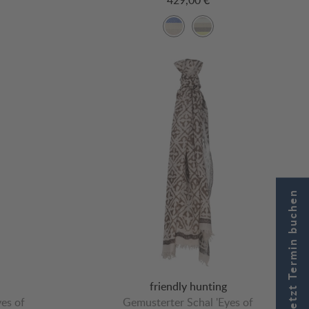
Jetzt Termin buchen
friendly hunting
es of
Gemusterter Schal 'Eyes of