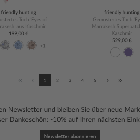
friendly hunting
friendly hunting
stertes Tuch 'Eyes of
Gemustertes Tuch 'Ey
rakesh' aus Kaschmir
Marrakesh Superpatch
Kaschmir
199,00 €
529,00 €
+1
1
2
3
4
5
eren Newsletter und bleiben Sie über neue Mar
er Dankeschön: -10% auf Ihren nächsten Eink
Newsletter abonnieren