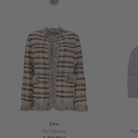
Etro
Strickjacke
Müt
1.250,00 €