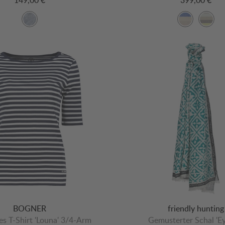
BOGNER
friendly hunting
es T-Shirt 'Louna' 3/4-Arm
Gemusterter Schal 'Ey