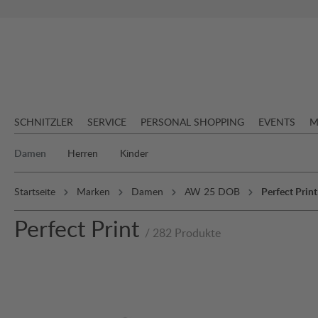
springen
Zur Hauptnavigation springen
SCHNITZLER
SERVICE
PERSONAL SHOPPING
EVENTS
M
Damen
Herren
Kinder
Startseite
Marken
Damen
AW 25 DOB
Perfect Print
Perfect Print
/ 282 Produkte