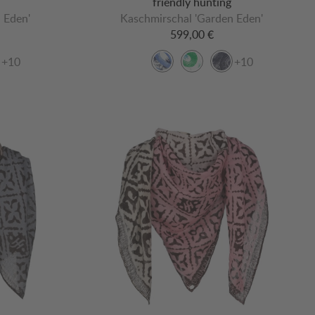
friendly hunting
 Eden'
Kaschmirschal 'Garden Eden'
599,00 €
+10
+10