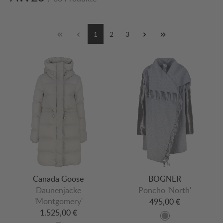
1
2
3
Canada Goose
BOGNER
Daunenjacke
Poncho 'North'
'Montgomery'
495,00 €
1.525,00 €