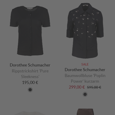
Dorothee Schumacher
SALE
Dorothee Schumacher
Rippstrickshirt 'Pure
Baumwollbluse 'Poplin
Sleekness'
Power' kurzarm
195,00 €
299,00 €
595,00 €