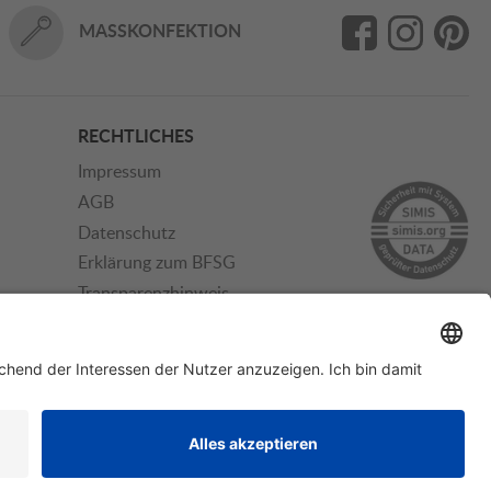
MASSKONFEKTION
RECHTLICHES
Impressum
AGB
Datenschutz
Erklärung zum BFSG
Transparenzhinweis
KVERSAND
SSL - SICHERE BESTELLUNG