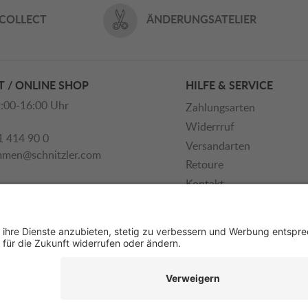
 COLLECT
ÄNDERUNGSATELIER
 / ONLINE SHOP
HILFE & SERVICE
:00-16:00 Uhr
Zahlungsarten
Widerrruf
1 414 90 0
Versandarten
mmen@schnitzler.com
Retoure
Kontakt
Newsletter
PERSÖNLICHE BERATUNG
KOSTENLOSER RÜC