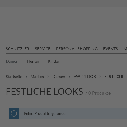
springen
Zur Hauptnavigation springen
SCHNITZLER
SERVICE
PERSONAL SHOPPING
EVENTS
M
Damen
Herren
Kinder
Startseite
Marken
Damen
AW 24 DOB
FESTLICHE
FESTLICHE LOOKS
/ 0 Produkte
Keine Produkte gefunden.