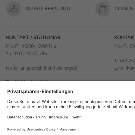
OUTFIT BERATUNG
CLICK &
KONTAKT / STATIONÄR
KONTAKT
Mo-Fr: 10:00-19:00 Uhr
Mo-Fr: 09
Sa:10:00-18:00 Uhr
T: +49 25
(außer an gesetzlichen Feiertagen)
E:
willko
T: +49 251 414 90 0
E:
willkommen@schnitzler.com
ÜBER 125 JAHRE AM PRINZIPALMARKT
© 2025 Modehaus Schnitzler GmbH & Co. KG