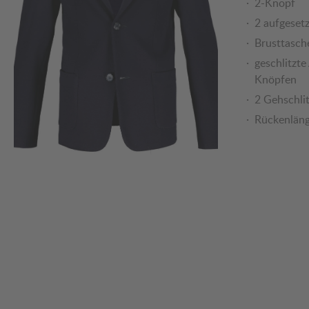
2-Knopf
2 aufgeset
Brusttasche
geschlitzte
Knöpfen
2 Gehschli
Rückenläng