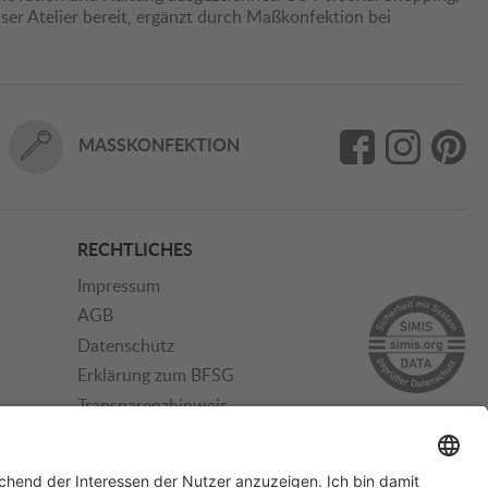
er Atelier bereit, ergänzt durch Maßkonfektion bei
MASSKONFEKTION
RECHTLICHES
Impressum
AGB
Datenschutz
Erklärung zum BFSG
Transparenzhinweis