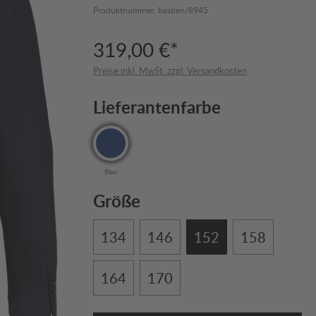
Produktnummer:
bastien/8945
319,00 €*
Preise inkl. MwSt. zzgl. Versandkosten
Lieferantenfarbe
Blau
Größe
134
146
152
158
164
170