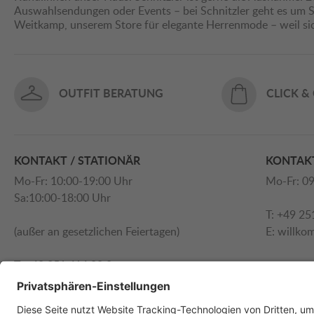
Auswahlsendungen oder Events – bei Schnitzler geht es um St
Weitkamp, unserem Store für elegante Herrenmode – weil s
OUTFIT BERATUNG
CLICK &
KONTAKT / STATIONÄR
KONTAKT
Mo-Fr: 10:00-19:00 Uhr
Mo-Fr: 09
Sa:10:00-18:00 Uhr
T: +49 25
(außer an gesetzlichen Feiertagen)
E:
willko
T: +49 251 414 90 0
E:
willkommen@schnitzler.com