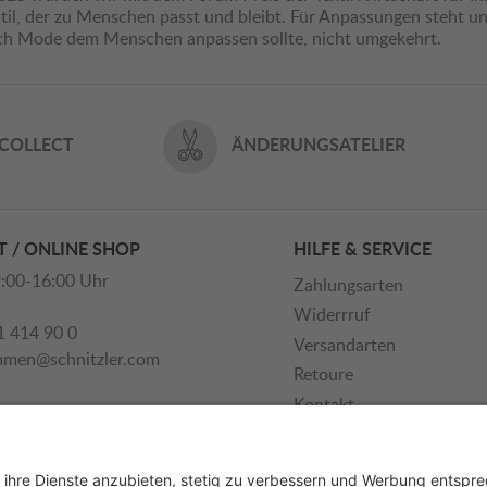
il, der zu Menschen passt und bleibt. Für Anpassungen steht uns
ich Mode dem Menschen anpassen sollte, nicht umgekehrt.
 COLLECT
ÄNDERUNGSATELIER
 / ONLINE SHOP
HILFE & SERVICE
:00-16:00 Uhr
Zahlungsarten
Widerrruf
1 414 90 0
Versandarten
mmen@schnitzler.com
Retoure
Kontakt
Newsletter