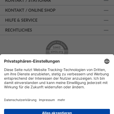
KONTAKT / STATIONÄR
KONTAKT / ONLINE SHOP
HILFE & SERVICE
RECHTLICHES
ÜBER 125 JAHRE AM PRINZIPALMARKT
PERSÖNLICHE BERATUNG
KOSTENLOSER RÜCKVERSAND
SSL - SICHERE BESTELLUNG