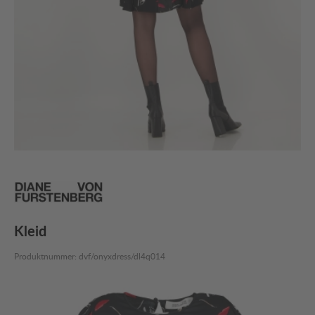
Kleid
Produktnummer:
dvf/onyxdress/dl4q014