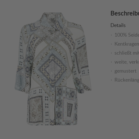
Beschreib
Details
100% Seid
Kentkrage
schließt mi
weite, verk
gemustert
Rückenläng