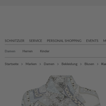
springen
Zur Hauptnavigation springen
SCHNITZLER
SERVICE
PERSONAL SHOPPING
EVENTS
M
Damen
Herren
Kinder
Startseite
Marken
Damen
Bekleidung
Blusen
Ku