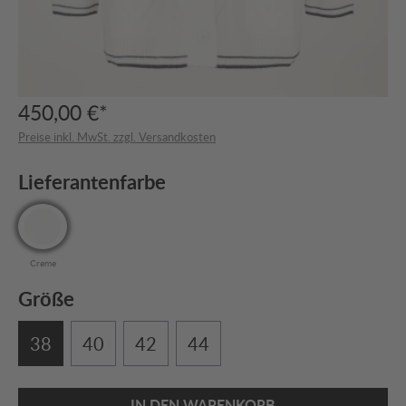
450,00 €*
Preise inkl. MwSt. zzgl. Versandkosten
Lieferantenfarbe
Creme
Größe
38
40
42
44
IN DEN WARENKORB