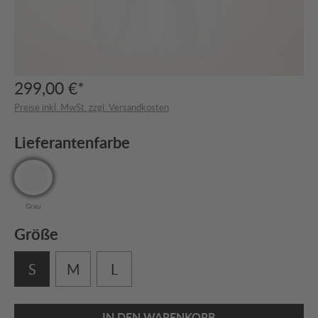
299,00 €*
Preise inkl. MwSt. zzgl. Versandkosten
Lieferantenfarbe
Grau
Größe
S
M
L
IN DEN WARENKORB